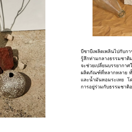
บีซาบีเพลิดเพลินไปกับก
รู้สึกท่ามกลางธรรมชาติ
จะช่วยเปลี่ยนบรรยากาศ
ผลิตภัณฑ์ที่หลากหลาย ท
และน้ำมันหอมระเหย
โ
การอยู่ร่วมกับธรรมชาติอย